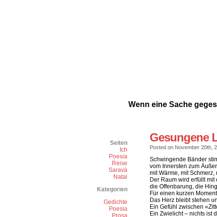
Wenn eine Sache gegess
Gesungene L
Seiten
Posted on November 20th, 2
Ich
Poesia
Schwingende Bänder sti
Reise
vom Innersten zum Äußer
Saravà
mit Wärme, mit Schmerz, 
Natal
Der Raum wird erfüllt mit
die Offenbarung, die Hin
Kategorien
Für einen kurzen Moment i
Das Herz bleibt stehen u
Gedichte
Ein Gefühl zwischen «Zitt
Poesia
Ein Zwielicht – nichts ist 
Prosa