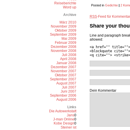
Reiseberichte
Posted in
Gedichte
|
2 Komm
Word up
Archive
RSS
-Feed für Kommentar
März 2010
Share your thou
November 2009
Oktober 2009
September 2009
Line and paragraph break
Mai 2009
allowed:
Februar 2009
Dezember 2008
<a href="" title=""
November 2008
<blockquote cite=""
Juli 2008
<q cite=""> <strike
April 2008
Januar 2008
Dezember 2007
November 2007
Oktober 2007
September 2007
August 2007
Juli 2007
Dein Kommentar
Juni 2007
September 2006
August 2006
Links
Die Autowerkstatt
Jans
0
J-man Online
0
Kobe Design
0
Steiner ist